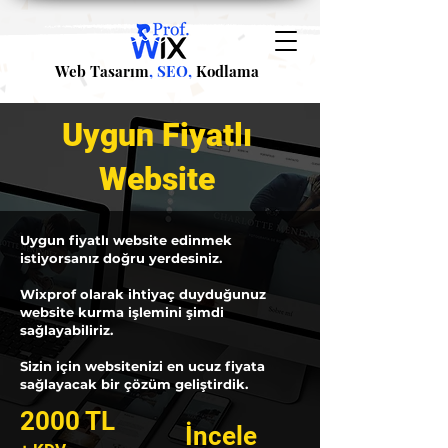
Web Tasarım
, SEO,
Kodlama
Uygun Fiyatlı
Website
Uygun fiyatlı website edinmek
istiyorsanız doğru yerdesiniz. ​
Wixprof olarak ihtiyaç duyduğunuz
website kurma işlemini şimdi
sağlayabiliriz.
Sizin için websitenizi en ucuz fiyata
sağlayacak bir çözüm geliştirdik.
2000 TL
İncele