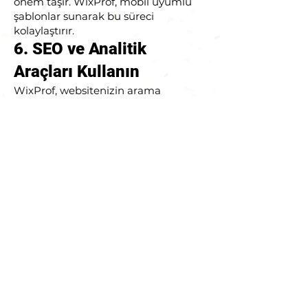
önem taşır. WixProf, mobil uyumlu
şablonlar sunarak bu süreci
kolaylaştırır.
6. SEO ve Analitik
Araçları Kullanın
WixProf, websitenizin arama
motorlarında üst sıralarda yer alması
için çeşitli SEO araçları sunar.
Anahtar kelimeler, meta açıklamaları
ve diğer SEO ayarlarını yaparak
websitenizin görünürlüğünü
artırabilirsiniz. Ayrıca, analitik araçlar
kullanarak ziyaretçi trafiğini ve
kullanıcı davranışlarını takip
edebilirsiniz.
7. Sosyal Medya
Entegrasyonu
Sosyal medya, websitenizin tanıtımı
ve ziyaretçi trafiği açısından büyük