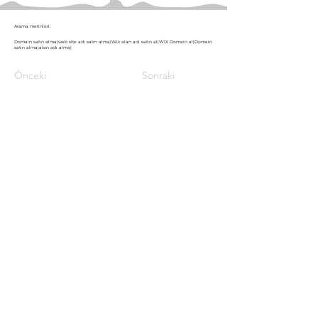
Arama metinleri:
Domain satın alma|web site adı satın alma|Wix alan adı satın al|WİX Domain al|Domain
satın alma|alan adı alma|
Önceki
Sonraki