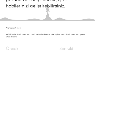
hobilerinizi geliştirebilirsiniz.
Arama metinleri:
WİX klasik site kurma, wix basit web site kurma, wix kişisel web site kurma, wix şirket
sitesi kurma
Önceki
Sonraki