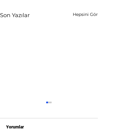
Hepsini Gör
Son Yazılar
Yorumlar
Wix Uzmanı