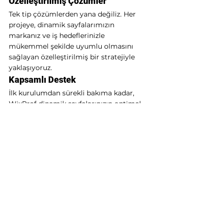
Özelleştirilmiş Çözümler
Tek tip çözümlerden yana değiliz. Her 
projeye, dinamik sayfalarımızın 
markanız ve iş hedeflerinizle 
mükemmel şekilde uyumlu olmasını 
sağlayan özelleştirilmiş bir stratejiyle 
yaklaşıyoruz.
Kapsamlı Destek
İlk kurulumdan sürekli bakıma kadar, 
WixProf dinamik sayfalarınızın optimal 
performans göstermesini sağlamak için 
kapsamlı destek sağlar. Herhangi bir 
sorunu çözmek veya gerekli 
ayarlamaları yapmak için her zaman 
hazırız.
Yenilikçi Yaklaşım
Web tasarım ve geliştirmedeki en son 
trendleri ve gelişmeleri yakından takip 
ediyoruz. Bu ileri görüşlü yaklaşım, 
dinamik sayfalarınıza yenilikçi özellikler 