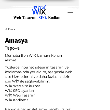
Web Tasarım
, SEO,
Kodlama
< Back
Amasya
Taşova
Merhaba Ben WİX Uzmanı Kenan
ahmet
Yüzlerce internet sitesinin tasarım ve
kodlamasında yer aldım, aşağıdaki web
site hizmetlerini ve daha fazlasını sizin
için WİX ile sağlayabilirim:​ ​
WİX Web site kurma
WİX SEO ayarları
WİX Web Tasarım
WİX Kodlama ​
Benimle her an iletişime geçebilirsiniz.