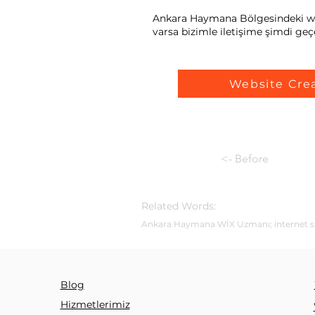
Ankara Haymana Bölgesindeki web s
varsa bizimle iletişime şimdi geçe
Website Cre
<- Before
Related Words:
Ankara Haymana WİX Uzmanı; internet sites
Blog
Hizmetlerimiz