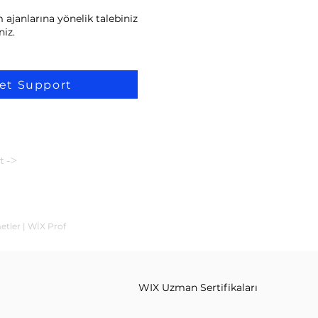
ajanlarına yönelik talebiniz
niz.
et Support
t ->
etler | WİX Prof
WIX Uzman Sertifikaları