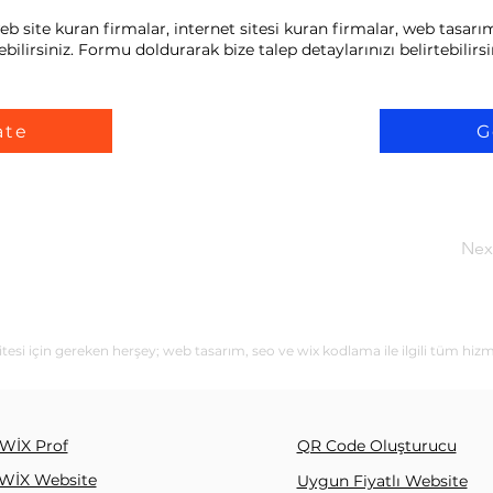
ite kuran firmalar, internet sitesi kuran firmalar, web tasarım 
bilirsiniz. Formu doldurarak bize talep detaylarınızı belirtebilirsi
ate
G
Nex
i için gereken herşey; web tasarım, seo ve wix kodlama ile ilgili tüm hizm
WİX Prof
QR Code Oluşturucu
WİX Website
Uygun Fiyatlı Website