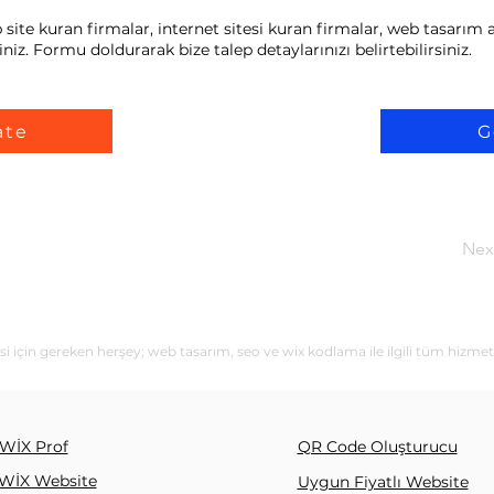
e kuran firmalar, internet sitesi kuran firmalar, web tasarım aj
niz. Formu doldurarak bize talep detaylarınızı belirtebilirsiniz.
ate
G
Nex
için gereken herşey; web tasarım, seo ve wix kodlama ile ilgili tüm hizmet
WİX Prof
QR Code Oluşturucu
WİX Website
Uygun Fiyatlı Website