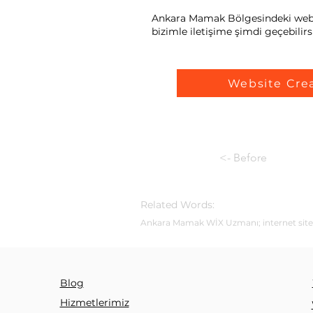
Ankara Mamak Bölgesindeki web sit
bizimle iletişime şimdi geçebilirsi
Website Cre
<- Before
Related Words:
Ankara Mamak WİX Uzmanı; internet sitesi 
Blog
Hizmetlerimiz