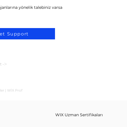
anlarına yönelik talebiniz varsa
et Support
t ->
ler | WİX Prof
WIX Uzman Sertifikaları