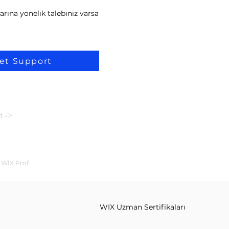
arına yönelik talebiniz varsa
et Support
t ->
| WİX Prof
WIX Uzman Sertifikaları