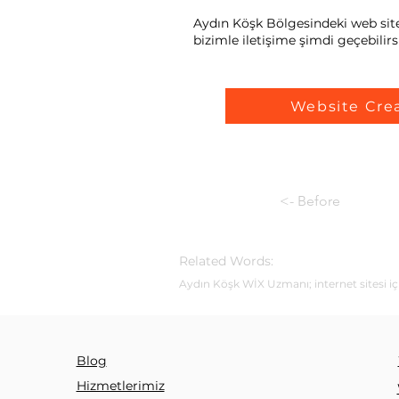
Aydın Köşk Bölgesindeki web site 
bizimle iletişime şimdi geçebilirsi
Website Cre
<- Before
Related Words:
Aydın Köşk WİX Uzmanı; internet sitesi iç
Blog
Hizmetlerimiz