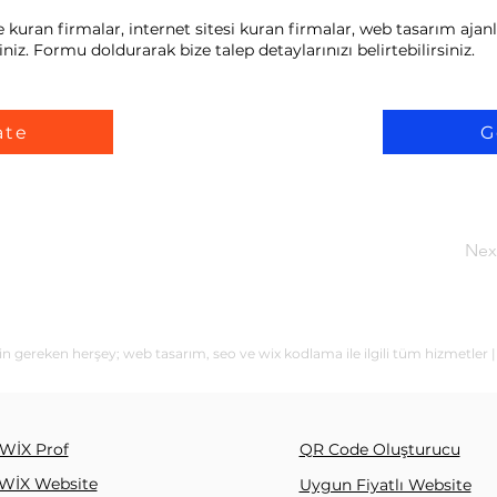
kuran firmalar, internet sitesi kuran firmalar, web tasarım ajanl
niz. Formu doldurarak bize talep detaylarınızı belirtebilirsiniz.
ate
G
Nex
in gereken herşey; web tasarım, seo ve wix kodlama ile ilgili tüm hizmetler 
WİX Prof
QR Code Oluşturucu
WİX Website
Uygun Fiyatlı Website