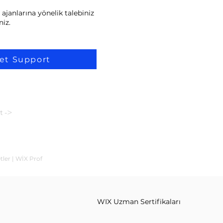
ajanlarına yönelik talebiniz
niz.
et Support
t ->
tler | WİX Prof
WIX Uzman Sertifikaları