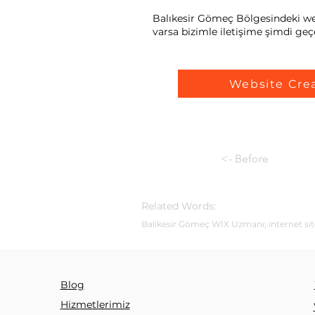
Balıkesir Gömeç Bölgesindeki web 
varsa bizimle iletişime şimdi geçe
Website Cre
<- Before
Related Words:
Balıkesir Gömeç WİX Uzmanı; internet site
Blog
Hizmetlerimiz