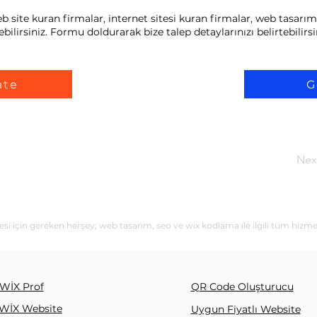
site kuran firmalar, internet sitesi kuran firmalar, web tasarım 
bilirsiniz. Formu doldurarak bize talep detaylarınızı belirtebilirsi
ate
G
Nex
si için gereken herşey; web tasarım, seo ve wix kodlama ile ilgili tüm hizme
WİX Prof
QR Code Oluşturucu
WİX Website
Uygun Fiyatlı Website