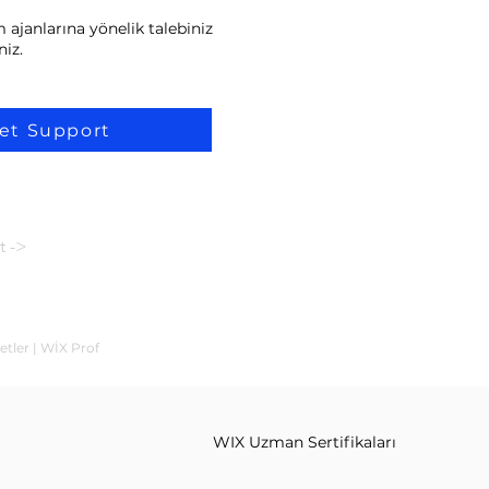
 ajanlarına yönelik talebiniz
niz.
et Support
t ->
etler | WİX Prof
WIX Uzman Sertifikaları