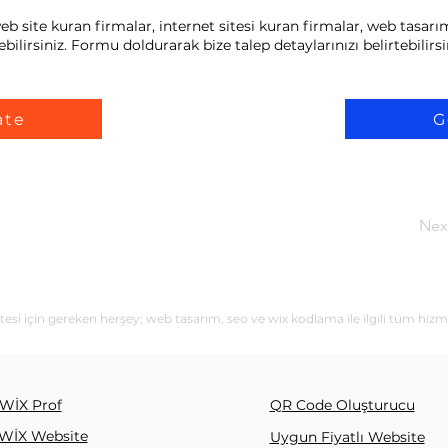
b site kuran firmalar, internet sitesi kuran firmalar, web tasarım
bilirsiniz. Formu doldurarak bize talep detaylarınızı belirtebilirsi
ate
G
Nex
esi için gereken herşey; web tasarım, seo ve wix kodlama ile ilgili tüm hizm
WİX Prof
QR Code Oluşturucu
WİX Website
Uygun Fiyatlı Website