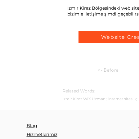
İzmir Kiraz Bölgesindeki web site 
bizimle iletişime şimdi geçebilirsi
Website Cre
<- Before
Related Words:
İzmir Kiraz WİX Uzmanı; internet sitesi iç
Blog
Hizmetlerimiz