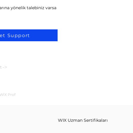
rına yönelik talebiniz varsa
et Support
t ->
 WİX Prof
WIX Uzman Sertifikaları