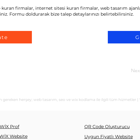
kuran firmalar, internet sitesi kuran firmalar, web tasarım ajanla
niz. Formu doldurarak bize talep detaylarınızı belirtebilirsiniz.
ate
G
Nex
in gereken herşey; web tasarım, seo ve wix kodlama ile ilgili tüm hizmetler |
WİX Prof
QR Code Oluşturucu
WİX Website
Uygun Fiyatlı Website