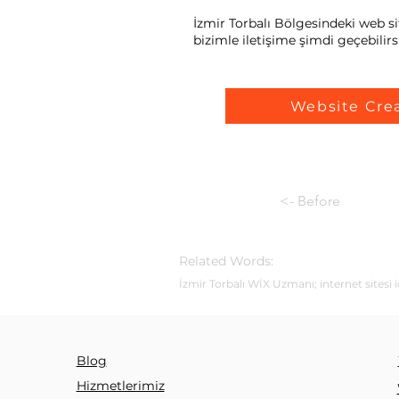
İzmir Torbalı Bölgesindeki web sit
bizimle iletişime şimdi geçebilirsi
Website Cre
<- Before
Related Words:
İzmir Torbalı WİX Uzmanı; internet sitesi 
Blog
Hizmetlerimiz