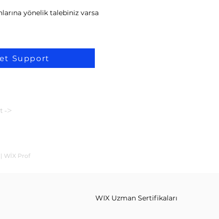
larına yönelik talebiniz varsa
et Support
t ->
 | WİX Prof
WIX Uzman Sertifikaları