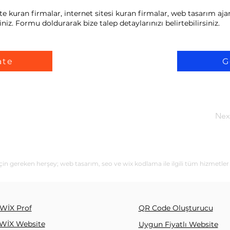
e kuran firmalar, internet sitesi kuran firmalar, web tasarım ajan
niz. Formu doldurarak bize talep detaylarınızı belirtebilirsiniz.
ate
G
Nex
için gereken herşey; web tasarım, seo ve wix kodlama ile ilgili tüm hizmetler
WİX Prof
QR Code Oluşturucu
WİX Website
Uygun Fiyatlı Website