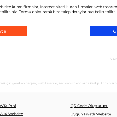
ite kuran firmalar, internet sitesi kuran firmalar, web tasarım 
bilirsiniz. Formu doldurarak bize talep detaylarınızı belirtebilirsi
ate
G
Nex
i için gereken herşey; web tasarım, seo ve wix kodlama ile ilgili tüm hizme
WİX Prof
QR Code Oluşturucu
WİX Website
Uygun Fiyatlı Website