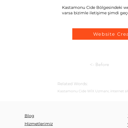
Kastamonu Cide Bölgesindeki web s
varsa bizimle iletişime şimdi geçe
Website Cre
<- Before
Related Words:
Kastamonu Cide WİX Uzmanı; internet sites
Blog
Hizmetlerimiz