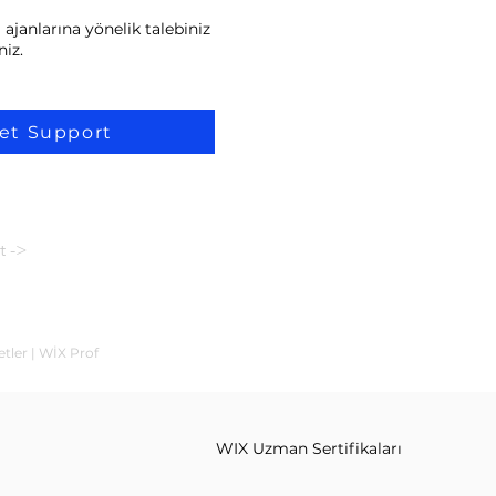
ajanlarına yönelik talebiniz
niz.
et Support
t ->
tler | WİX Prof
WIX Uzman Sertifikaları