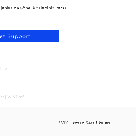
janlarına yönelik talebiniz varsa
et Support
t ->
ler | WİX Prof
WIX Uzman Sertifikaları