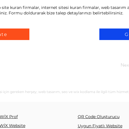
ite kuran firmalar, internet sitesi kuran firmalar, web tasarım a
niz. Formu doldurarak bize talep detaylarınızı belirtebilirsiniz.
ate
G
Nex
i için gereken herşey; web tasarım, seo ve wix kodlama ile ilgili tüm hizmet
WİX Prof
QR Code Oluşturucu
WİX Website
Uygun Fiyatlı Website