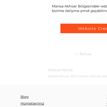
Manisa Akhisar Bölgesindeki web s
bizimle iletişime şimdi geçebilirsi
Website Cre
<- Before
Related Words:
Manisa Akhisar WİX Uzmanı; internet sites
Blog
Hizmetlerimiz