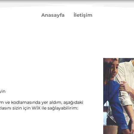
Anasayfa
İletişim
yin
rım ve kodlamasında yer aldım, aşağıdaki
sını sizin için WİX ile sağlayabilirim:​ ​