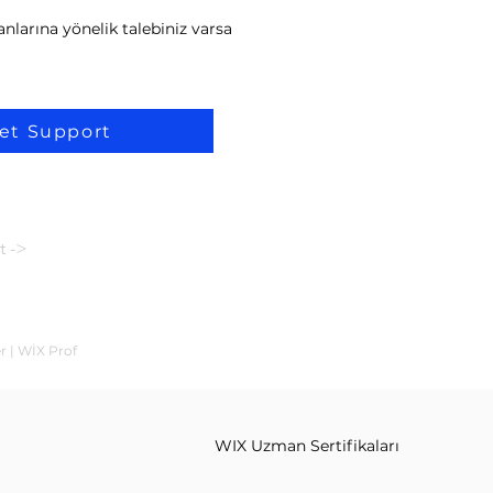
nlarına yönelik talebiniz varsa
et Support
t ->
r | WİX Prof
WIX Uzman Sertifikaları