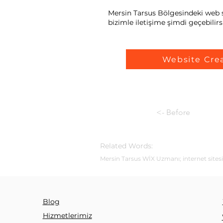
Mersin Tarsus Bölgesindeki web si
bizimle iletişime şimdi geçebilirsi
Website Cre
<- Before
Related Words:
Mersin Tarsus WİX Uzmanı; internet sitesi
Blog
Hizmetlerimiz