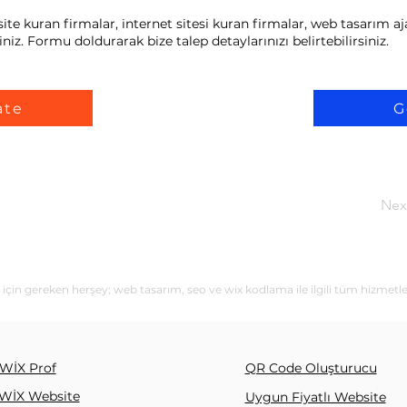
te kuran firmalar, internet sitesi kuran firmalar, web tasarım aja
niz. Formu doldurarak bize talep detaylarınızı belirtebilirsiniz.
ate
G
Nex
 için gereken herşey; web tasarım, seo ve wix kodlama ile ilgili tüm hizmetle
WİX Prof
QR Code Oluşturucu
WİX Website
Uygun Fiyatlı Website