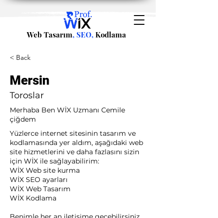
Web Tasarım
, SEO,
Kodlama
< Back
Mersin
Toroslar
Merhaba Ben WİX Uzmanı Cemile
çiğdem
Yüzlerce internet sitesinin tasarım ve
kodlamasında yer aldım, aşağıdaki web
site hizmetlerini ve daha fazlasını sizin
için WİX ile sağlayabilirim:​ ​
WİX Web site kurma
WİX SEO ayarları
WİX Web Tasarım
WİX Kodlama ​
Benimle her an iletişime geçebilirsiniz.