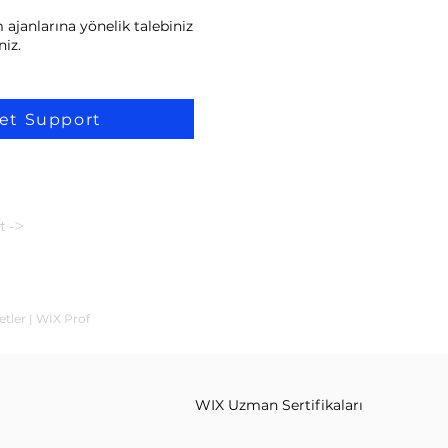
ajanlarına yönelik talebiniz
niz.
et Support
t ->
etler | WİX Prof
WIX Uzman Sertifikaları