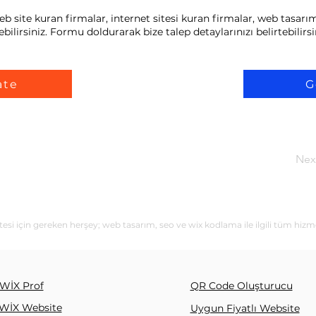
ite kuran firmalar, internet sitesi kuran firmalar, web tasarım 
bilirsiniz. Formu doldurarak bize talep detaylarınızı belirtebilirsi
ate
G
Nex
i için gereken herşey; web tasarım, seo ve wix kodlama ile ilgili tüm hizm
WİX Prof
QR Code Oluşturucu
WİX Website
Uygun Fiyatlı Website