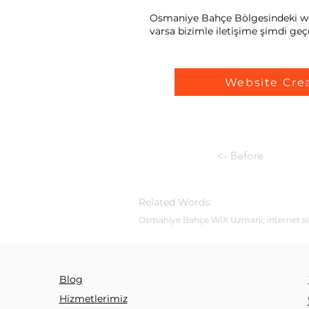
Osmaniye Bahçe Bölgesindeki web s
varsa bizimle iletişime şimdi geçe
Website Cre
<- Before
Related Words:
Osmaniye Bahçe WİX Uzmanı; internet sites
Blog
Hizmetlerimiz