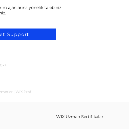
ım ajanlarına yönelik talebiniz
niz.
et Support
t ->
izmetler | WİX Prof
WIX Uzman Sertifikaları