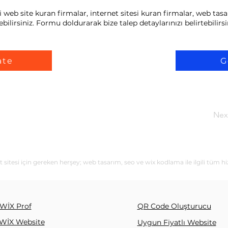
eb site kuran firmalar, internet sitesi kuran firmalar, web tasar
bilirsiniz. Formu doldurarak bize talep detaylarınızı belirtebilirsi
ate
G
Nex
itesi için gereken herşey; web tasarım, seo ve wix kodlama ile ilgili tüm h
WİX Prof
QR Code Oluşturucu
WİX Website
Uygun Fiyatlı Website