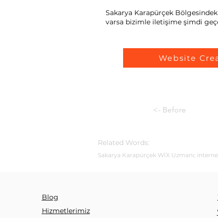
Sakarya Karapürçek Bölgesindeki w
varsa bizimle iletişime şimdi geçe
Website Cre
<- Before
Related Words:
Sakarya Karapürçek WİX Uzmanı; internet s
Blog
Hizmetlerimiz