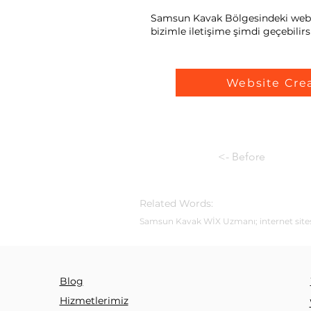
Samsun Kavak Bölgesindeki web sit
bizimle iletişime şimdi geçebilirsi
Website Cre
<- Before
Related Words:
Samsun Kavak WİX Uzmanı; internet sitesi 
Blog
Hizmetlerimiz