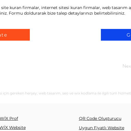
e kuran firmalar, internet sitesi kuran firmalar, web tasarım aj
niz. Formu doldurarak bize talep detaylarınızı belirtebilirsiniz.
ate
G
Nex
için gereken herşey; web tasarım, seo ve wix kodlama ile ilgili tüm hizmetl
WİX Prof
QR Code Oluşturucu
WİX Website
Uygun Fiyatlı Website