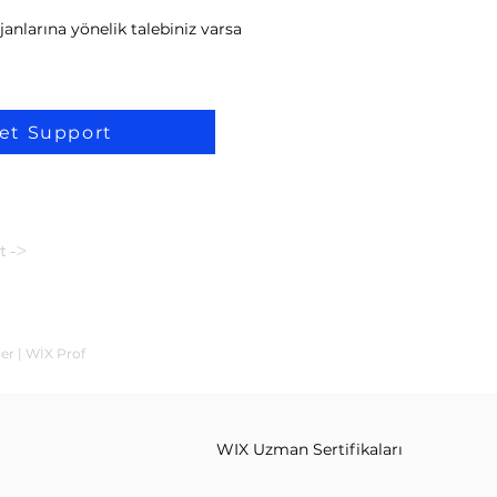
anlarına yönelik talebiniz varsa
et Support
t ->
er | WİX Prof
WIX Uzman Sertifikaları