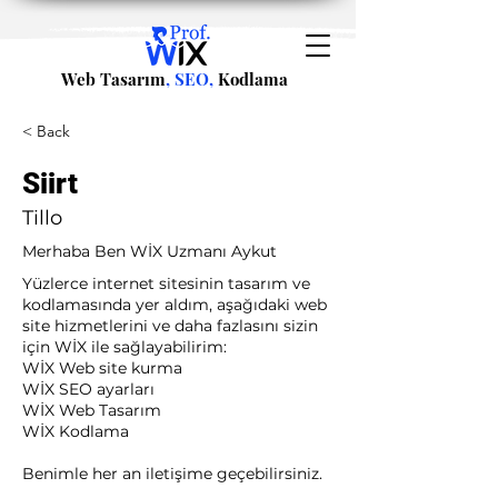
Web Tasarım
, SEO,
Kodlama
< Back
Siirt
Tillo
Merhaba Ben WİX Uzmanı Aykut
Yüzlerce internet sitesinin tasarım ve
kodlamasında yer aldım, aşağıdaki web
site hizmetlerini ve daha fazlasını sizin
için WİX ile sağlayabilirim:​ ​
WİX Web site kurma
WİX SEO ayarları
WİX Web Tasarım
WİX Kodlama ​
Benimle her an iletişime geçebilirsiniz.