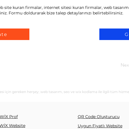
 site kuran firmalar, internet sitesi kuran firmalar, web tasarım 
niz. Formu doldurarak bize talep detaylarınızı belirtebilirsiniz.
ate
G
Nex
si için gereken herşey; web tasarım, seo ve wix kodlama ile ilgili tüm hizme
WİX Prof
QR Code Oluşturucu
WİX Website
Uygun Fiyatlı Website