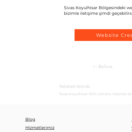
Sivas Koyulhisar Bölgesindeki web
bizimle iletişime şimdi geçebilirsi
Website Cre
<- Before
Related Words:
Sivas Koyulhisar WİX Uzmanı; internet site
Blog
Hizmetlerimiz