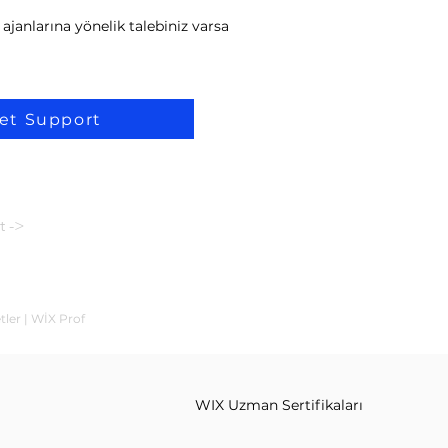
ajanlarına yönelik talebiniz varsa
et Support
t ->
tler | WİX Prof
WIX Uzman Sertifikaları