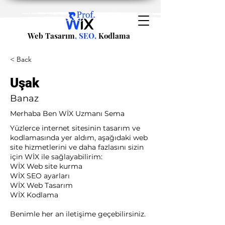
Web Tasarım
, SEO,
Kodlama
< Back
Uşak
Banaz
Merhaba Ben WİX Uzmanı Sema
Yüzlerce internet sitesinin tasarım ve
kodlamasında yer aldım, aşağıdaki web
site hizmetlerini ve daha fazlasını sizin
için WİX ile sağlayabilirim:​ ​
WİX Web site kurma
WİX SEO ayarları
WİX Web Tasarım
WİX Kodlama ​
Benimle her an iletişime geçebilirsiniz.